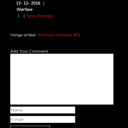
13-
12-
2016
|
Warface
|
|
Geen Reacties
Vorige artikel:
Warface Sketches #01
Add Your Comment