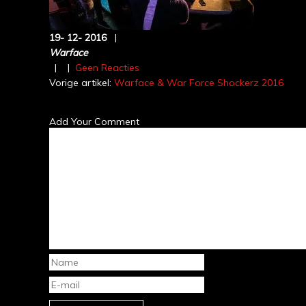
19-
12-
2016
|
Warface
|
|
Geen Reacties
Vorige artikel:
Warface & War Force Shockerz 2016
Add Your Comment