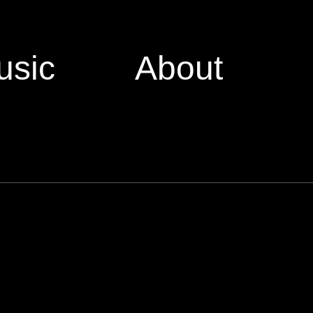
usic
About